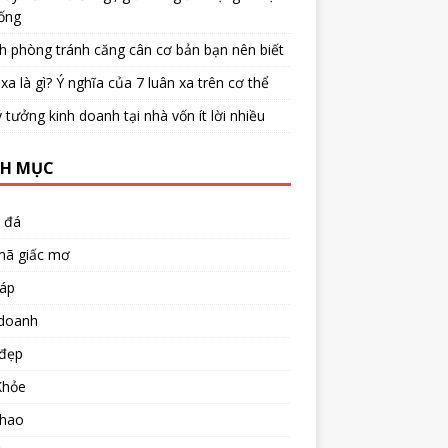
ống
h phòng tránh căng cân cơ bản bạn nên biết
xa là gì? Ý nghĩa của 7 luân xa trên cơ thể
 tưởng kinh doanh tại nhà vốn ít lời nhiều
H MỤC
 đá
mã giấc mơ
đáp
 doanh
đẹp
Khỏe
thao