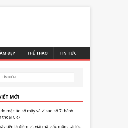
ÀM ĐẸP
THỂ THAO
TIN TỨC
VIẾT MỚI
do mặc áo số mấy và vì sao số 7 thành
n thoại CR7
ấy tiền là điềm gì, giải mã giấc mộng tài lộc