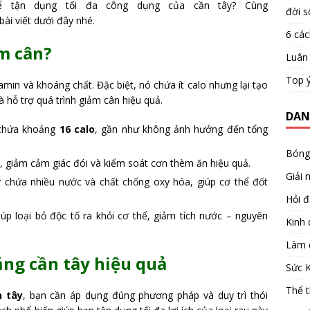
ể tận dụng tối đa công dụng của cần tây? Cùng
đời s
 bài viết dưới đây nhé.
6 các
ảm cân?
Luân 
Top ý
tamin và khoáng chất. Đặc biệt, nó chứa ít calo nhưng lại tạo
 hỗ trợ quá trình giảm cân hiệu quả.
DAN
 chứa khoảng
16 calo
, gần như không ảnh hưởng đến tổng
Bóng
, giảm cảm giác đói và kiểm soát cơn thèm ăn hiệu quả.
Giải 
 chứa nhiều nước và chất chống oxy hóa, giúp cơ thể đốt
Hỏi 
úp loại bỏ độc tố ra khỏi cơ thể, giảm tích nước – nguyên
Kinh
Làm 
ng cần tây hiệu quả
Sức 
Thể 
n tây
, bạn cần áp dụng đúng phương pháp và duy trì thói