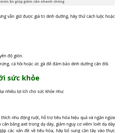
là món ăn giúp giảm cân nhanh chóng
ng vẫn giữ được giá trị dinh dưỡng, hãy thử cách luộc hoặc
yên độ giòn.
trứng, cá hồi hoặc ức gà để đảm bảo dinh dưỡng cân đối.
với sức khỏe
i nhiều lợi ích cho sức khỏe như.
 thích nhu động ruột, hỗ trợ tiêu hóa hiệu quả và ngăn ngừa
p cân bằng axit trong dạ dày, giảm nguy cơ viêm loét dạ dày
gặp các vấn đề về tiêu hóa, hãy bổ sung cần tây vào thực