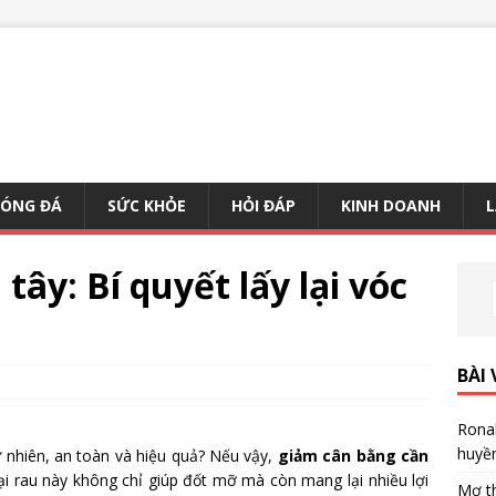
BÓNG ĐÁ
SỨC KHỎE
HỎI ĐÁP
KINH DOANH
L
tây: Bí quyết lấy lại vóc
BÀI 
Ronal
huyề
nhiên, an toàn và hiệu quả? Nếu vậy,
giảm cân bằng cần
ại rau này không chỉ giúp đốt mỡ mà còn mang lại nhiều lợi
Mơ th