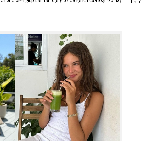
 phổ biến giúp bạn tận dụng tối đa lợi ích của loại rau này
Tin t