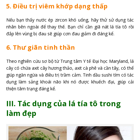
5. Điều trị viêm khớp dạng thấp
Nếu bạn thấy nước ép zircon khó uống, hãy thử sử dụng tác
nhân bên ngoài để thay thế. Bạn chỉ cần giã nát lá tía tô rồi
đắp lên vùng bị đau sẽ giúp cơn đau giảm đi đáng kể.
6. Thư giãn tinh thần
Theo nghiên cứu sơ bộ từ Trung tâm Y tế Đại học Maryland, lá
cây có chứa axit cây hương thảo, axit cà phê và cần tây, có thể
giúp ngăn ngừa và điều trị trầm cảm. Tinh dầu sushi tím có tác
dụng làm sảng khoái não khi nó được khuếch đại, giúp cải
thiện tâm trạng đáng kể.
III. Tác dụng của lá tía tô trong
làm đẹp