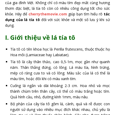
của gia đình Việt. Không chỉ có màu tím đẹp mắt cùng hương
thơm đặc biệt, lá tía tô còn có nhiều công dụng tốt cho sức
khỏe. Hãy để
cherrythemovie.com
giúp bạn tìm hiểu rõ
tác
dụng của lá tía tô
đối với sức khỏe và một số lưu ý khi sử
dụng.
I. Giới thiệu về lá tía tô
Tía tô có tên khoa học là Perilla frutescens, thuộc thuộc họ
Hoa môi (Lamiaceae hay Labiatae).
Tía tô là cây thân thảo, cao 0,5-1m, mọc gần như quanh
năm. Thân thẳng đứng, có lông. Lá màu tía, hình trứng,
mép có răng cưa to và có lông. Màu sắc của lá có thể là
màu tím, hoặc đôi khi có màu xanh tím.
Cuống lá ngắn và dài khoảng 2-3 cm. Hoa nhỏ và mọc
thành chùm trên thân cây, có thể có màu trắng hoặc tím.
Quả hình cầu, nhỏ, đường kính 1mm, màu nâu.
Bộ phận của cây tía tô gồm lá, cành, quả và rễ được con
người sử dụng vào nhiều mục đích khác nhau, chủ yếu là