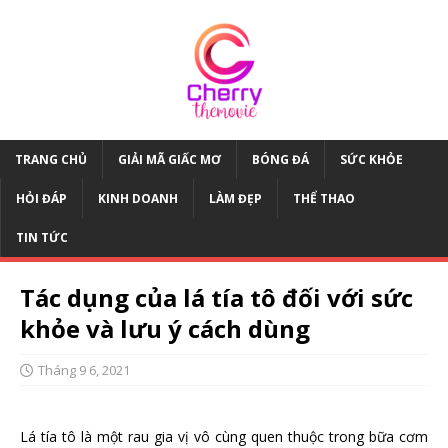
TRANG CHỦ
GIẢI MÃ GIẤC MƠ
BÓNG ĐÁ
SỨC KHỎE
HỎI ĐÁP
KINH DOANH
LÀM ĐẸP
THỂ THAO
TIN TỨC
Tác dụng của lá tía tô đối với sức
khỏe và lưu ý cách dùng
Tháng 9 6, 2021
Lá tía tô là một rau gia vị vô cùng quen thuộc trong bữa cơm