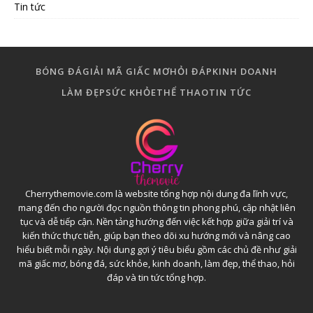
Tin tức
BÓNG ĐÁ
GIẢI MÃ GIẤC MƠ
HỎI ĐÁP
KINH DOANH
LÀM ĐẸP
SỨC KHỎE
THỂ THAO
TIN TỨC
Cherrythemovie.com là website tổng hợp nội dung đa lĩnh vực,
mang đến cho người đọc nguồn thông tin phong phú, cập nhật liên
tục và dễ tiếp cận. Nền tảng hướng đến việc kết hợp giữa giải trí và
kiến thức thực tiễn, giúp bạn theo dõi xu hướng mới và nâng cao
hiểu biết mỗi ngày. Nội dung gợi ý tiêu biểu gồm các chủ đề như giải
mã giấc mơ, bóng đá, sức khỏe, kinh doanh, làm đẹp, thể thao, hỏi
đáp và tin tức tổng hợp.