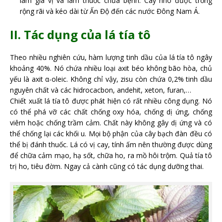
làm gia vị và làm thuốc chữa bệnh. Cây nho được trồng
rộng rãi và kéo dài từ Ấn Độ đến các nước Đông Nam Á.
II. Tác dụng của lá tía tô
Theo nhiều nghiên cứu, hàm lượng tinh dầu của lá tía tô ngây
khoảng 40%. Nó chứa nhiều loại axit béo không bão hòa, chủ
yếu là axit α-oleic. Không chỉ vậy, zisu còn chứa 0,2% tinh dầu
nguyên chất và các hidrocacbon, andehit, xeton, furan,…
Chiết xuất lá tía tô được phát hiện có rất nhiều công dụng. Nó
có thể phá vỡ các chất chống oxy hóa, chống dị ứng, chống
viêm hoặc chống trầm cảm. Chất này không gây dị ứng và có
thể chống lại các khối u. Mọi bộ phận của cây bạch đàn đều có
thể bị đánh thuốc. Lá có vị cay, tính ấm nên thường được dùng
để chữa cảm mạo, hạ sốt, chữa ho, ra mồ hôi trộm. Quả tía tô
trị ho, tiêu đờm. Ngay cả cành cũng có tác dụng dưỡng thai.