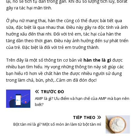
lại, nó sẽ tích tụ dần trong gan. Khi đủ số lượng tích lũy, borat
gây ra tác hại mãn tính.
Ở phụ nữ mang thai, hàn the cũng có thể được bài tiết qua
sữa, đặc biệt là qua nhau thai. Điều này gây ra độc tính và ảnh
hưởng xấu đến thai nhi. Đối với trẻ em, tác hại của hàn the
tăng dần theo thời gian. Điều này ảnh hưởng đến sự phát triển
của trẻ. Đặc biệt là đối với trẻ em trưởng thành.
Trên đây là một số thông tin cơ bản về
hàn the là gì
được
nhiều bạn tìm hiểu. Hy vọng những thông tin này sẽ giúp các
bạn hiểu rõ hơn về chất hàn the được nhiều người sử dụng
trong làm chả, bún, phở,..Cảm ơn đã đón đọc!
TRƯỚC ĐÓ
AMP là gì? Ưu điểm và hạn chế của AMP mà bạn nên
biết?
TIẾP THEO
Bột tàn mì là gì? Một số món ăn làm từ bột tàn mì