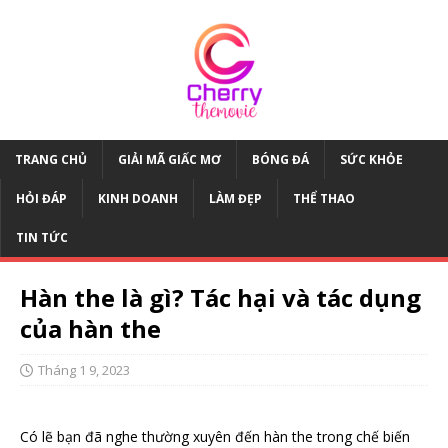
TRANG CHỦ
GIẢI MÃ GIẤC MƠ
BÓNG ĐÁ
SỨC KHỎE
HỎI ĐÁP
KINH DOANH
LÀM ĐẸP
THỂ THAO
TIN TỨC
Hàn the là gì? Tác hại và tác dụng
của hàn the
Tháng 1 9, 2023
Có lẽ bạn đã nghe thường xuyên đến hàn the trong chế biến