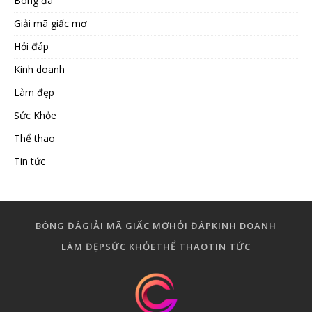
Bóng đá
Giải mã giấc mơ
Hỏi đáp
Kinh doanh
Làm đẹp
Sức Khỏe
Thể thao
Tin tức
BÓNG ĐÁ
GIẢI MÃ GIẤC MƠ
HỎI ĐÁP
KINH DOANH
LÀM ĐẸP
SỨC KHỎE
THỂ THAO
TIN TỨC